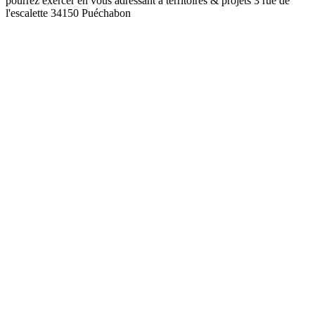
pourrez exercer en vous adressant à territoires & projets 3 rue de
l'escalette 34150 Puéchabon