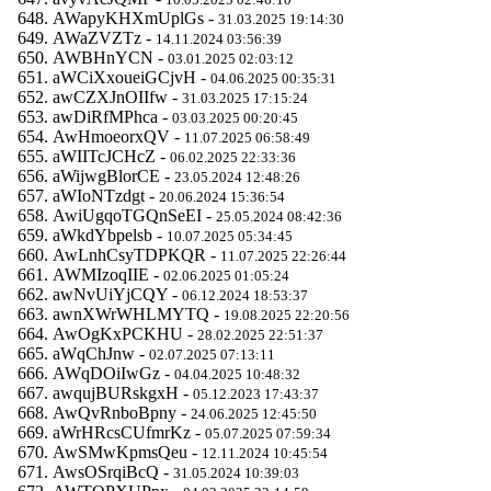
AWapyKHXmUplGs -
31.03.2025 19:14:30
AWaZVZTz -
14.11.2024 03:56:39
AWBHnYCN -
03.01.2025 02:03:12
aWCiXxoueiGCjvH -
04.06.2025 00:35:31
awCZXJnOIIfw -
31.03.2025 17:15:24
awDiRfMPhca -
03.03.2025 00:20:45
AwHmoeorxQV -
11.07.2025 06:58:49
aWIITcJCHcZ -
06.02.2025 22:33:36
aWijwgBlorCE -
23.05.2024 12:48:26
aWIoNTzdgt -
20.06.2024 15:36:54
AwiUgqoTGQnSeEI -
25.05.2024 08:42:36
aWkdYbpelsb -
10.07.2025 05:34:45
AwLnhCsyTDPKQR -
11.07.2025 22:26:44
AWMIzoqIIE -
02.06.2025 01:05:24
awNvUiYjCQY -
06.12.2024 18:53:37
awnXWrWHLMYTQ -
19.08.2025 22:20:56
AwOgKxPCKHU -
28.02.2025 22:51:37
aWqChJnw -
02.07.2025 07:13:11
AWqDOiIwGz -
04.04.2025 10:48:32
awqujBURskgxH -
05.12.2023 17:43:37
AwQvRnboBpny -
24.06.2025 12:45:50
aWrHRcsCUfmrKz -
05.07.2025 07:59:34
AwSMwKpmsQeu -
12.11.2024 10:45:54
AwsOSrqiBcQ -
31.05.2024 10:39:03