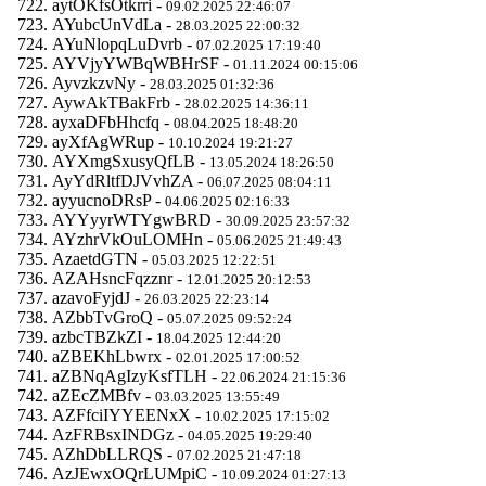
aytOKfsOtkrri -
09.02.2025 22:46:07
AYubcUnVdLa -
28.03.2025 22:00:32
AYuNlopqLuDvrb -
07.02.2025 17:19:40
AYVjyYWBqWBHrSF -
01.11.2024 00:15:06
AyvzkzvNy -
28.03.2025 01:32:36
AywAkTBakFrb -
28.02.2025 14:36:11
ayxaDFbHhcfq -
08.04.2025 18:48:20
ayXfAgWRup -
10.10.2024 19:21:27
AYXmgSxusyQfLB -
13.05.2024 18:26:50
AyYdRltfDJVvhZA -
06.07.2025 08:04:11
ayyucnoDRsP -
04.06.2025 02:16:33
AYYyyrWTYgwBRD -
30.09.2025 23:57:32
AYzhrVkOuLOMHn -
05.06.2025 21:49:43
AzaetdGTN -
05.03.2025 12:22:51
AZAHsncFqzznr -
12.01.2025 20:12:53
azavoFyjdJ -
26.03.2025 22:23:14
AZbbTvGroQ -
05.07.2025 09:52:24
azbcTBZkZI -
18.04.2025 12:44:20
aZBEKhLbwrx -
02.01.2025 17:00:52
aZBNqAgIzyKsfTLH -
22.06.2024 21:15:36
aZEcZMBfv -
03.03.2025 13:55:49
AZFfciIYYEENxX -
10.02.2025 17:15:02
AzFRBsxINDGz -
04.05.2025 19:29:40
AZhDbLLRQS -
07.02.2025 21:47:18
AzJEwxOQrLUMpiC -
10.09.2024 01:27:13