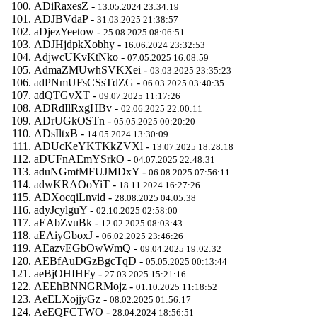
ADiRaxesZ -
13.05.2024 23:34:19
ADJBVdaP -
31.03.2025 21:38:57
aDjezYeetow -
25.08.2025 08:06:51
ADJHjdpkXobhy -
16.06.2024 23:32:53
AdjwcUKvKtNko -
07.05.2025 16:08:59
AdmaZMUwhSVKXei -
03.03.2025 23:35:23
adPNmUFsCSsTdZG -
06.03.2025 03:40:35
adQTGvXT -
09.07.2025 11:17:26
ADRdIlRxgHBv -
02.06.2025 22:00:11
ADrUGkOSTn -
05.05.2025 00:20:20
ADsIltxB -
14.05.2024 13:30:09
ADUcKeYKTKkZVXl -
13.07.2025 18:28:18
aDUFnAEmYSrkO -
04.07.2025 22:48:31
aduNGmtMFUJMDxY -
06.08.2025 07:56:11
adwKRAOoYiT -
18.11.2024 16:27:26
ADXocqiLnvid -
28.08.2025 04:05:38
adyJcylguY -
02.10.2025 02:58:00
aEAbZvuBk -
12.02.2025 08:03:43
aEAiyGboxJ -
06.02.2025 23:46:26
AEazvEGbOwWmQ -
09.04.2025 19:02:32
AEBfAuDGzBgcTqD -
05.05.2025 00:13:44
aeBjOHIHFy -
27.03.2025 15:21:16
AEEhBNNGRMojz -
01.10.2025 11:18:52
AeELXojjyGz -
08.02.2025 01:56:17
AeEQFCTWO -
28.04.2024 18:56:51