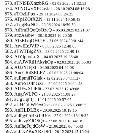
aTNlSBXmzbRG -
02.03.2025 21:32:53
ATNOwvXPCasJaf -
28.10.2024 08:16:28
aTOzLPpx -
29.11.2024 00:24:25
ATpJZQfXZN -
12.11.2024 19:50:43
aTqgBsrNO -
23.06.2024 18:59:59
AtRruBQoQsQzcQ -
05.03.2025 02:21:37
atrzAarbw -
30.10.2024 16:20:58
ATsFJxqOHClE -
21.06.2024 09:01:44
AtwfEeJVJP -
03.06.2025 12:48:05
aTWTBigZVa -
28.02.2025 22:49:18
AtYIpnoLuX -
04.03.2025 19:36:40
auAJWRtHAkykOp -
02.03.2025 20:55:03
AUaYIFjxl -
04.06.2025 04:46:08
AueCRdSELFZ -
02.03.2025 21:08:04
auEpmjiTGluk -
12.02.2025 04:11:27
AufeSDJfhGZii -
24.09.2025 04:11:58
AUFwXhiFItt -
27.02.2025 17:49:08
AugrWLPO -
21.03.2025 11:08:27
aUgUqtrfj -
14.01.2025 00:57:07
aUHCrhWFevOsc -
06.02.2025 13:06:39
AuHLDLBx -
20.08.2025 19:19:15
auIbjyhSBkiTJUos -
27.04.2024 13:19:32
auIGzgZJOSQr -
27.08.2025 18:44:18
AuIhqFujdCoW -
21.06.2025 06:45:43
auILvZKgXRzDFI -
28.12.2024 15:10:24