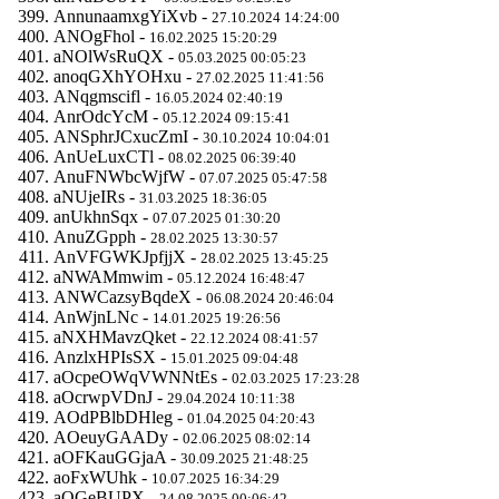
AnnunaamxgYiXvb -
27.10.2024 14:24:00
ANOgFhol -
16.02.2025 15:20:29
aNOlWsRuQX -
05.03.2025 00:05:23
anoqGXhYOHxu -
27.02.2025 11:41:56
ANqgmscifl -
16.05.2024 02:40:19
AnrOdcYcM -
05.12.2024 09:15:41
ANSphrJCxucZmI -
30.10.2024 10:04:01
AnUeLuxCTl -
08.02.2025 06:39:40
AnuFNWbcWjfW -
07.07.2025 05:47:58
aNUjeIRs -
31.03.2025 18:36:05
anUkhnSqx -
07.07.2025 01:30:20
AnuZGpph -
28.02.2025 13:30:57
AnVFGWKJpfjjX -
28.02.2025 13:45:25
aNWAMmwim -
05.12.2024 16:48:47
ANWCazsyBqdeX -
06.08.2024 20:46:04
AnWjnLNc -
14.01.2025 19:26:56
aNXHMavzQket -
22.12.2024 08:41:57
AnzlxHPIsSX -
15.01.2025 09:04:48
aOcpeOWqVWNNtEs -
02.03.2025 17:23:28
aOcrwpVDnJ -
29.04.2024 10:11:38
AOdPBlbDHleg -
01.04.2025 04:20:43
AOeuyGAADy -
02.06.2025 08:02:14
aOFKauGGjaA -
30.09.2025 21:48:25
aoFxWUhk -
10.07.2025 16:34:29
aOGeBUPX -
24.08.2025 00:06:42