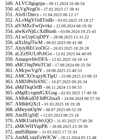
ALVCftgsgzpa -
08.11.2024 16:48:54
aLVgNogOi -
27.02.2025 17:38:41
AlvlUTitecs -
11.04.2025 06:12:17
ALvMgYOdlTmBr -
03.03.2025 19:18:27
alVMXcFwQvvkz -
22.09.2024 08:19:30
alwKeNjtLcXdBunh -
03.08.2024 19:25:45
ALwUrpUqDPY -
28.08.2025 13:31:22
alXiJzqJTwM -
09.02.2025 00:41:08
AlyiyBECeoOGi -
26.03.2025 18:26:28
aLZzfSULrPcbGo -
12.02.2025 04:40:09
AmaqnvblvDFA -
12.02.2025 16:16:14
aMCOtqIWuTCtd -
17.09.2024 00:35:50
AMcpwVgtY -
28.08.2025 23:40:53
AMCXOcqzyKTlpU -
23.08.2025 23:08:33
AMDJPeIxSNC -
10.07.2025 09:26:34
aMdTkqOrfB -
06.11.2024 15:09:55
aMgfEcvgmfGXGug -
02.03.2025 17:49:58
AMhKulDFJdPGbxaS -
24.04.2024 00:57:56
AMIdeQXcI -
01.03.2025 18:19:28
aMieymOpW -
06.07.2025 09:52:59
AmJIUgStE -
12.05.2025 08:25:16
AMKUnHsWcQO -
31.05.2025 17:00:28
aMKWHYupPK -
26.08.2025 23:39:50
amlSiBpmc -
31.03.2025 17:51:01
AmMLvgzFoWJCW -
20.11.2024 05:15:48