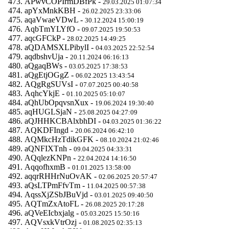
APwvCOPIrmDBfPk -
29.03.2025 01:07:34
apYxMnkKBH -
26.02.2025 23:33:06
aqaVwaeVDwL -
30.12.2024 15:00:19
AqbTmYLYfO -
09.07.2025 19:50:53
aqcGFCkP -
28.02.2025 14:49:25
aQDAMSXLPibylI -
04.03.2025 22:52:54
aqdbshvUja -
20.11.2024 06:16:13
aQgaqBWs -
03.05.2025 17:38:53
aQgEtjOGgZ -
06.02.2025 13:43:54
AQgRgSUVsI -
07.07.2025 00:40:58
AqhcYkjE -
01.10.2025 05:10:07
aQhUbOpqvsnXux -
19.06.2024 19:30:40
aqHUGLSjaN -
25.08.2025 04:27:09
aQJHHKCBAlxbhDI -
04.03.2025 01:36:22
AQKDFIngd -
20.06.2024 06:42:10
AQMkcHzTdikGFK -
08.10.2024 21:02:46
aQNFIXTnh -
09.04.2025 04:33:31
AQqlezKNPn -
22.04.2024 14:16:50
AqqofhxmB -
01.01.2025 13:58:00
aqqrRHHrNuOvAK -
02.06.2025 20:57:47
aQsLTPmFfvTm -
11.04.2025 00:57:38
AqssXjZSbJBuVjd -
03.01.2025 09:40:50
AQTmZxAtoFL -
26.08.2025 20:17:28
aQVeEIcbxjalg -
05.03.2025 15:50:16
AQVsxkVtrOzj -
01.08.2025 02:35:13