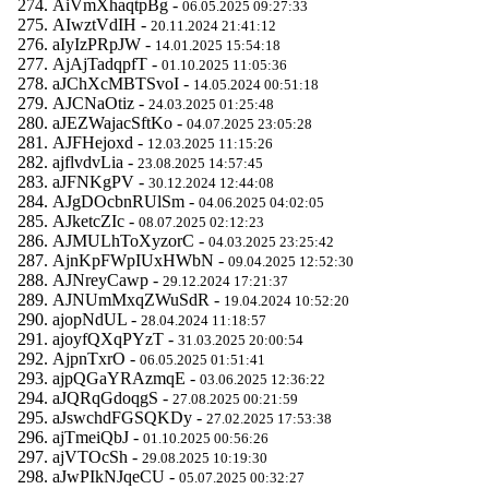
AiVmXhaqtpBg -
06.05.2025 09:27:33
AIwztVdIH -
20.11.2024 21:41:12
aIyIzPRpJW -
14.01.2025 15:54:18
AjAjTadqpfT -
01.10.2025 11:05:36
aJChXcMBTSvoI -
14.05.2024 00:51:18
AJCNaOtiz -
24.03.2025 01:25:48
aJEZWajacSftKo -
04.07.2025 23:05:28
AJFHejoxd -
12.03.2025 11:15:26
ajflvdvLia -
23.08.2025 14:57:45
aJFNKgPV -
30.12.2024 12:44:08
AJgDOcbnRUlSm -
04.06.2025 04:02:05
AJketcZIc -
08.07.2025 02:12:23
AJMULhToXyzorC -
04.03.2025 23:25:42
AjnKpFWpIUxHWbN -
09.04.2025 12:52:30
AJNreyCawp -
29.12.2024 17:21:37
AJNUmMxqZWuSdR -
19.04.2024 10:52:20
ajopNdUL -
28.04.2024 11:18:57
ajoyfQXqPYzT -
31.03.2025 20:00:54
AjpnTxrO -
06.05.2025 01:51:41
ajpQGaYRAzmqE -
03.06.2025 12:36:22
aJQRqGdoqgS -
27.08.2025 00:21:59
aJswchdFGSQKDy -
27.02.2025 17:53:38
ajTmeiQbJ -
01.10.2025 00:56:26
ajVTOcSh -
29.08.2025 10:19:30
aJwPIkNJqeCU -
05.07.2025 00:32:27