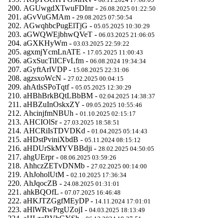
AGUwgdXTwuFDInr -
26.08.2025 01:22:50
aGvVuGMAm -
29.08.2025 07:50:54
AGwqhbcPugElTjG -
05.05.2025 10:30:29
aGWQWEjbhwQVeT -
06.03.2025 21:06:05
aGXKHyWm -
03.03.2025 22:59:22
agxmjYcmLnATE -
17.05.2025 11:00:43
aGxSucTiICFvLfm -
06.08.2024 19:34:34
aGyftArlVDP -
15.08.2025 22:31:06
agzsxoWcN -
27.02.2025 00:04:15
ahAtlsSPoTqtf -
05.05.2025 12:30:29
aHBhBrkBQtLBbBM -
02.04.2025 14:38:37
aHBZuInOskxZY -
09.05.2025 10:55:46
AhcinjfmNBUh -
01.10.2025 02:15:17
AHCIOlSr -
27.03.2025 18:58:51
AHCRiIsTDVDKd -
01.04.2025 05:14:43
aHDstPviniXbdB -
05.11.2024 08:15:12
aHDUrSkMYVBBdji -
28.02.2025 04:50:05
ahgUErpr -
08.06.2025 03:59:26
AhhczZETvDNMb -
27.02.2025 00:14:00
AhJoholUtM -
02.10.2025 17:36:34
AhJqocZB -
24.08.2025 01:31:01
ahkBQOfL -
07.07.2025 16:46:48
aHKJTZGgfMEyDP -
14.11.2024 17:01:01
aHlWRwPrgUZojI -
04.03.2025 18:13:49