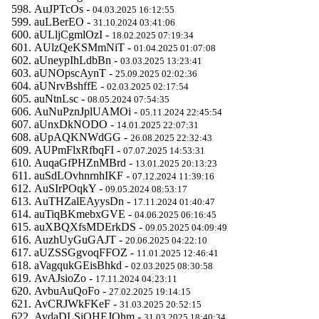
AuJPTcOs -
04.03.2025 16:12:55
auLBerEO -
31.10.2024 03:41:06
aULljCgmlOzI -
18.02.2025 07:19:34
AUlzQeKSMmNiT -
01.04.2025 01:07:08
aUneypIhLdbBn -
03.03.2025 13:23:41
aUNOpscAynT -
25.09.2025 02:02:36
aUNrvBshffE -
02.03.2025 02:17:54
auNtnLsc -
08.05.2024 07:54:35
AuNuPznJplUAMOi -
05.11.2024 22:45:54
aUnxDkNODO -
14.01.2025 22:07:31
aUpAQKNWdGG -
26.08.2025 22:32:43
AUPmFlxRfbqFI -
07.07.2025 14:53:31
AuqaGfPHZnMBrd -
13.01.2025 20:13:23
auSdLOvhnrnhIKF -
07.12.2024 11:39:16
AuSIrPOqkY -
09.05.2024 08:53:17
AuTHZalEAyysDn -
17.11.2024 01:40:47
auTiqBKmebxGVE -
04.06.2025 06:16:45
auXBQXfsMDErkDS -
09.05.2025 04:09:49
AuzhUyGuGAJT -
20.06.2025 04:22:10
aUZSSGgvoqFFOZ -
11.01.2025 12:46:41
aVagqukGEisBhkd -
02.03.2025 08:30:58
AvAJsioZo -
17.11.2024 04:23:11
AvbuAuQoFo -
27.02.2025 19:14:15
AvCRJWkFKeF -
31.03.2025 20:52:15
AvdaDLSiOHEJOhm -
31.03.2025 18:40:34