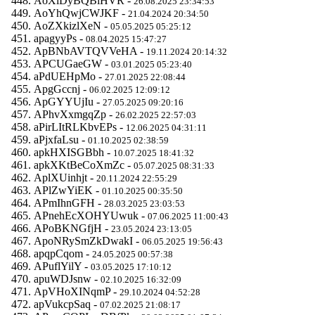
AoXlDyBQBlHVR -
26.08.2025 23:34:53
AoYhQwjCWJKF -
21.04.2024 20:34:50
AoZXkizlXeN -
05.05.2025 05:25:12
apagyyPs -
08.04.2025 15:47:27
ApBNbAVTQVVeHA -
19.11.2024 20:14:32
APCUGaeGW -
03.01.2025 05:23:40
aPdUEHpMo -
27.01.2025 22:08:44
ApgGccnj -
06.02.2025 12:09:12
ApGYYUjIu -
27.05.2025 09:20:16
APhvXxmgqZp -
26.02.2025 22:57:03
aPirLItRLKbvEPs -
12.06.2025 04:31:11
aPjxfaLsu -
01.10.2025 02:38:59
apkHXISGBbh -
10.07.2025 18:41:32
apkXKtBeCoXmZc -
05.07.2025 08:31:33
AplXUinhjt -
20.11.2024 22:55:29
APlZwYiEK -
01.10.2025 00:35:50
APmIhnGFH -
28.03.2025 23:03:53
APnehEcXOHYUwuk -
07.06.2025 11:00:43
APoBKNGfjH -
23.05.2024 23:13:05
ApoNRySmZkDwakI -
06.05.2025 19:56:43
apqpCqom -
24.05.2025 00:57:38
APuflYilY -
03.05.2025 17:10:12
apuWDJsnw -
02.10.2025 16:32:09
ApVHoXINqmP -
29.10.2024 04:52:28
apVukcpSaq -
07.02.2025 21:08:17