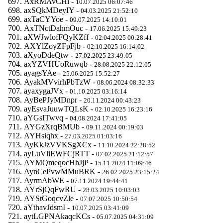
AxRMAvCHi -
10.07.2025 06:07:46
axSQkMDeyIY -
04.03.2025 21:52:10
axTaCYYoe -
09.07.2025 14:10:01
AxTNctDahmOuc -
17.06.2025 15:49:23
aXWJwlofFQyKZff -
02.04.2025 00:28:41
AXYlZoyZFpFjb -
02.10.2025 16:14:02
aXyoDdeQtw -
27.02.2025 23:49:05
axYZVHUoRuwqb -
28.08.2025 22:12:05
ayagsYAe -
25.06.2025 15:52:27
AyakMVvirhPbTzW -
08.06.2024 08:32:33
ayaxygaJVx -
01.10.2025 03:16:14
AyBePJyMDnpr -
20.11.2024 00:43:23
ayEsvaJuuwTQLsK -
02.10.2025 16:23:16
aYGsITwvq -
04.08.2024 17:41:05
AYGzXrqBMUb -
09.11.2024 00:19:03
AYHsiqhx -
27.03.2025 01:03:16
AyKkJzVVKSgXCx -
11.10.2024 22:28:52
ayLuVliEWFCjRTT -
07.02.2025 21:12:57
AYMQmeqocHhJjP -
15.11.2024 11:09:46
AynCePvwMMuBRK -
26.02.2025 23:15:24
AyrmAbWE -
07.11.2024 19:44:41
AYrSjQqFwRU -
28.03.2025 10:03:03
AYStGoqcvZle -
07.07.2025 10:50:54
aYthavJdsmI -
10.07.2025 03:41:09
aytLGPNAkaqcKCs -
05.07.2025 04:31:09