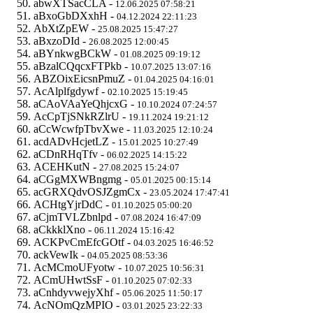
abwXTSacCLA -
12.06.2025 07:58:21
aBxoGbDXxhH -
04.12.2024 22:11:23
AbXtZpEW -
25.08.2025 15:47:27
aBxzoDId -
26.08.2025 12:00:45
aBYnkwgBCkW -
01.08.2025 09:19:12
aBzalCQqcxFTPkb -
10.07.2025 13:07:16
ABZOixEicsnPmuZ -
01.04.2025 04:16:01
AcAlplfgdywf -
02.10.2025 15:19:45
aCAoVAaYeQhjcxG -
10.10.2024 07:24:57
AcCpTjSNkRZlrU -
19.11.2024 19:21:12
aCcWcwfpTbvXwe -
11.03.2025 12:10:24
acdADvHcjetLZ -
15.01.2025 10:27:49
aCDnRHqTfv -
06.02.2025 14:15:22
ACEHKutN -
27.08.2025 15:24:07
aCGgMXWBngmg -
05.01.2025 00:15:14
acGRXQdvOSJZgmCx -
23.05.2024 17:47:41
ACHtgYjrDdC -
01.10.2025 05:00:20
aCjmTVLZbnlpd -
07.08.2024 16:47:09
aCkkklXno -
06.11.2024 15:16:42
ACKPvCmEfcGOtf -
04.03.2025 16:46:52
ackVewIk -
04.05.2025 08:53:36
AcMCmoUFyotw -
10.07.2025 10:56:31
ACmUHwtSsF -
01.10.2025 07:02:33
aCnhdyvwejyXhf -
05.06.2025 11:50:17
AcNOmQzMPIO -
03.01.2025 23:22:33