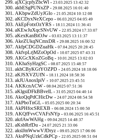
ajXCjcpfyZbcWl -
23.03.2025 13:42:32
akbESgPUNxZP -
29.08.2025 16:01:40
AKbpwZdUyJGIo -
21.05.2024 10:12:08
aKCDyxNeXCepo -
06.03.2025 04:05:49
AkEpFotxOzYRS -
18.11.2024 11:36:41
aKEwJuXqcSNvUW -
22.05.2024 17:33:07
aKexKanBiOJw -
03.03.2025 13:11:37
AkeZUkqNCmxDR -
29.08.2025 16:00:52
AkfpCDGDZuaHk -
07.04.2025 20:28:45
AkfvpLrjMZoOpOd -
10.07.2025 07:43:31
AKGcXKoZGoBq -
10.01.2025 13:02:03
AKhaSyHzgSC -
08.07.2025 15:48:57
akhCByKGtYOZPD -
24.05.2024 18:18:06
aKJSXVZUfN -
18.11.2024 18:58:36
akJUAnoxIpiV -
10.07.2025 23:45:51
AKKcnACW -
08.04.2025 07:51:36
aKlgsiDFkBBvelL -
31.05.2025 04:40:14
AkoQqPdCHicDw -
24.07.2024 08:54:58
AkPboTnGL -
05.05.2025 00:20:34
AkPHfocSREXB -
06.08.2024 15:00:50
AKQfFvvCVAFsNYp -
03.06.2025 16:45:51
akrlAwWAHg -
09.04.2025 14:48:37
aKsbRrfDu -
24.07.2025 21:33:06
akslJmWwwVJDryz -
09.05.2025 17:06:06
AksPNqUzkCdkPCp -
22.05.2025 08:51:04