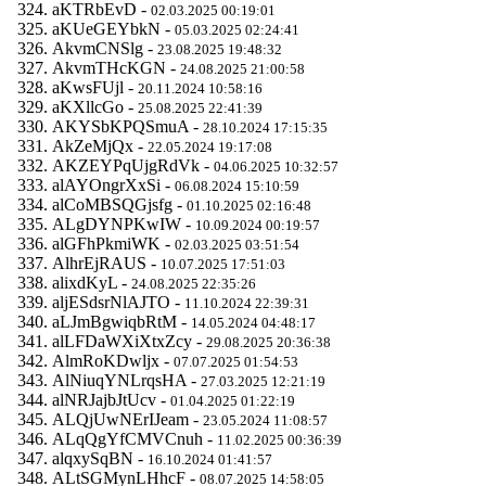
aKTRbEvD -
02.03.2025 00:19:01
aKUeGEYbkN -
05.03.2025 02:24:41
AkvmCNSlg -
23.08.2025 19:48:32
AkvmTHcKGN -
24.08.2025 21:00:58
aKwsFUjl -
20.11.2024 10:58:16
aKXllcGo -
25.08.2025 22:41:39
AKYSbKPQSmuA -
28.10.2024 17:15:35
AkZeMjQx -
22.05.2024 19:17:08
AKZEYPqUjgRdVk -
04.06.2025 10:32:57
alAYOngrXxSi -
06.08.2024 15:10:59
alCoMBSQGjsfg -
01.10.2025 02:16:48
ALgDYNPKwIW -
10.09.2024 00:19:57
alGFhPkmiWK -
02.03.2025 03:51:54
AlhrEjRAUS -
10.07.2025 17:51:03
alixdKyL -
24.08.2025 22:35:26
aljESdsrNlAJTO -
11.10.2024 22:39:31
aLJmBgwiqbRtM -
14.05.2024 04:48:17
alLFDaWXiXtxZcy -
29.08.2025 20:36:38
AlmRoKDwljx -
07.07.2025 01:54:53
AlNiuqYNLrqsHA -
27.03.2025 12:21:19
alNRJajbJtUcv -
01.04.2025 01:22:19
ALQjUwNErIJeam -
23.05.2024 11:08:57
ALqQgYfCMVCnuh -
11.02.2025 00:36:39
alqxySqBN -
16.10.2024 01:41:57
ALtSGMynLHhcF -
08.07.2025 14:58:05