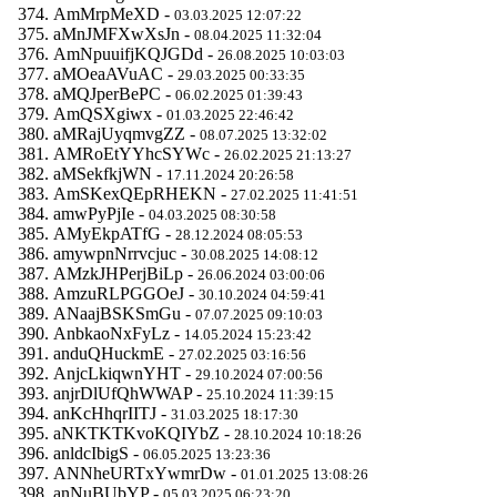
AmMrpMeXD -
03.03.2025 12:07:22
aMnJMFXwXsJn -
08.04.2025 11:32:04
AmNpuuifjKQJGDd -
26.08.2025 10:03:03
aMOeaAVuAC -
29.03.2025 00:33:35
aMQJperBePC -
06.02.2025 01:39:43
AmQSXgiwx -
01.03.2025 22:46:42
aMRajUyqmvgZZ -
08.07.2025 13:32:02
AMRoEtYYhcSYWc -
26.02.2025 21:13:27
aMSekfkjWN -
17.11.2024 20:26:58
AmSKexQEpRHEKN -
27.02.2025 11:41:51
amwPyPjIe -
04.03.2025 08:30:58
AMyEkpATfG -
28.12.2024 08:05:53
amywpnNrrvcjuc -
30.08.2025 14:08:12
AMzkJHPerjBiLp -
26.06.2024 03:00:06
AmzuRLPGGOeJ -
30.10.2024 04:59:41
ANaajBSKSmGu -
07.07.2025 09:10:03
AnbkaoNxFyLz -
14.05.2024 15:23:42
anduQHuckmE -
27.02.2025 03:16:56
AnjcLkiqwnYHT -
29.10.2024 07:00:56
anjrDlUfQhWWAP -
25.10.2024 11:39:15
anKcHhqrIITJ -
31.03.2025 18:17:30
aNKTKTKvoKQIYbZ -
28.10.2024 10:18:26
anldcIbigS -
06.05.2025 13:23:36
ANNheURTxYwmrDw -
01.01.2025 13:08:26
anNuBUbYP -
05.03.2025 06:23:20