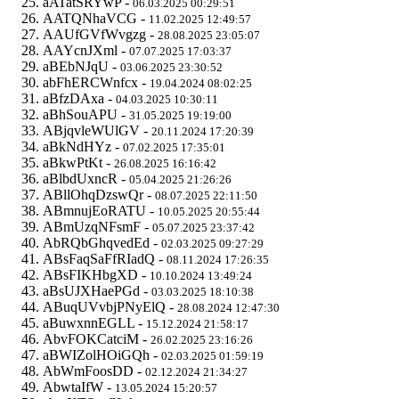
aATatSRYwP -
06.03.2025 00:29:51
AATQNhaVCG -
11.02.2025 12:49:57
AAUfGVfWvgzg -
28.08.2025 23:05:07
AAYcnJXml -
07.07.2025 17:03:37
aBEbNJqU -
03.06.2025 23:30:52
abFhERCWnfcx -
19.04.2024 08:02:25
aBfzDAxa -
04.03.2025 10:30:11
aBhSouAPU -
31.05.2025 19:19:00
ABjqvleWUlGV -
20.11.2024 17:20:39
aBkNdHYz -
07.02.2025 17:35:01
aBkwPtKt -
26.08.2025 16:16:42
aBlbdUxncR -
05.04.2025 21:26:26
ABllOhqDzswQr -
08.07.2025 22:11:50
ABmnujEoRATU -
10.05.2025 20:55:44
ABmUzqNFsmF -
05.07.2025 23:37:42
AbRQbGhqvedEd -
02.03.2025 09:27:29
ABsFaqSaFfRIadQ -
08.11.2024 17:26:35
ABsFIKHbgXD -
10.10.2024 13:49:24
aBsUJXHaePGd -
03.03.2025 18:10:38
ABuqUVvbjPNyElQ -
28.08.2024 12:47:30
aBuwxnnEGLL -
15.12.2024 21:58:17
AbvFOKCatciM -
26.02.2025 23:16:26
aBWIZolHOiGQh -
02.03.2025 01:59:19
AbWmFoosDD -
02.12.2024 21:34:27
AbwtaIfW -
13.05.2024 15:20:57