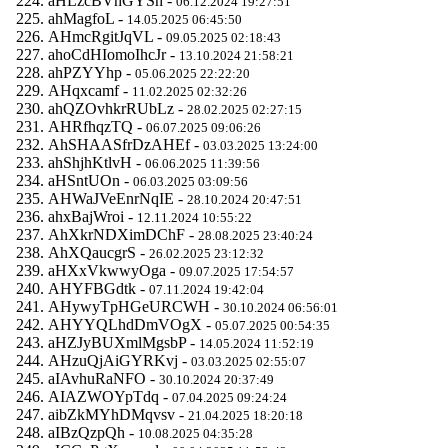
aHLzcBVhGYSh -
06.12.2024 19:27:51
ahMagfoL -
14.05.2025 06:45:50
AHmcRgitJqVL -
09.05.2025 02:18:43
ahoCdHIomoIhcJr -
13.10.2024 21:58:21
ahPZYYhp -
05.06.2025 22:22:20
AHqxcamf -
11.02.2025 02:32:26
ahQZOvhkrRUbLz -
28.02.2025 02:27:15
AHRfhqzTQ -
06.07.2025 09:06:26
AhSHAASfrDzAHEf -
03.03.2025 13:24:00
ahShjhKtlvH -
06.06.2025 11:39:56
aHSntUOn -
06.03.2025 03:09:56
AHWaJVeEnrNqIE -
28.10.2024 20:47:51
ahxBajWroi -
12.11.2024 10:55:22
AhXkrNDXimDChF -
28.08.2025 23:40:24
AhXQaucgrS -
26.02.2025 23:12:32
aHXxVkwwyOga -
09.07.2025 17:54:57
AHYFBGdtk -
07.11.2024 19:42:04
AHywyTpHGeURCWH -
30.10.2024 06:56:01
AHYYQLhdDmVOgX -
05.07.2025 00:54:35
aHZJyBUXmlMgsbP -
14.05.2024 11:52:19
AHzuQjAiGYRKvj -
03.03.2025 02:55:07
aIAvhuRaNFO -
30.10.2024 20:37:49
AIAZWOYpTdq -
07.04.2025 09:24:24
aibZkMYhDMqvsv -
21.04.2025 18:20:18
aIBzQzpQh -
10.08.2025 04:35:28