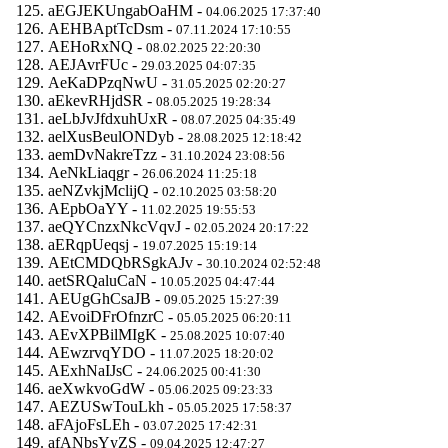
aEGJEKUngabOaHM -
04.06.2025 17:37:40
AEHBAptTcDsm -
07.11.2024 17:10:55
AEHoRxNQ -
08.02.2025 22:20:30
AEJAvrFUc -
29.03.2025 04:07:35
AeKaDPzqNwU -
31.05.2025 02:20:27
aEkevRHjdSR -
08.05.2025 19:28:34
aeLbJvJfdxuhUxR -
08.07.2025 04:35:49
aelXusBeulONDyb -
28.08.2025 12:18:42
aemDvNakreTzz -
31.10.2024 23:08:56
AeNkLiaqgr -
26.06.2024 11:25:18
aeNZvkjMclijQ -
02.10.2025 03:58:20
AEpbOaYY -
11.02.2025 19:55:53
aeQYCnzxNkcVqvJ -
02.05.2024 20:17:22
aERqpUeqsj -
19.07.2025 15:19:14
AEtCMDQbRSgkAJv -
30.10.2024 02:52:48
aetSRQaluCaN -
10.05.2025 04:47:44
AEUgGhCsaJB -
09.05.2025 15:27:39
AEvoiDFrOfnzrC -
05.05.2025 06:20:11
AEvXPBilMIgK -
25.08.2025 10:07:40
AEwzrvqYDO -
11.07.2025 18:20:02
AExhNaIJsC -
24.06.2025 00:41:30
aeXwkvoGdW -
05.06.2025 09:23:33
AEZUSwTouLkh -
05.05.2025 17:58:37
aFAjoFsLEh -
03.07.2025 17:42:31
afANbsYyZS -
09.04.2025 12:47:27