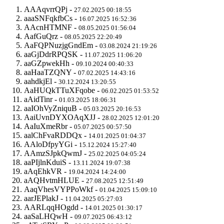
AAAqvrrQPj -
27.02.2025 00:18:55
aaaSNFqkfbCs -
16.07.2025 16:52:36
AAcnHTMNF -
08.05.2025 01:56:04
AafGuQrz -
08.05.2025 22:20:49
AaFQPNuzjgGndEm -
03.08.2024 21:19:26
aaGjDdrRPQSK -
11.07.2025 11:06:20
aaGZpwekHh -
09.10.2024 00:40:33
aaHaaTZQNY -
07.02.2025 14:43:16
aahdkjEl -
30.12.2024 13:20:55
AaHUQkTTuXFqobe -
06.02.2025 01:53:52
aAidTinr -
01.03.2025 18:06:31
aaIOhVyZniquB -
05.03.2025 20:16:53
AaiUvnDYXOAqXJJ -
28.02.2025 12:01:20
AaIuXmeRbr -
05.07.2025 00:57:50
aalChFvaRDDQx -
14.01.2025 01:04:37
AAloDfpyYGi -
15.12.2024 15:27:40
AAmzSJpkQwmJ -
25.02.2025 04:05:24
aaPIjlnKduiS -
13.11.2024 19:07:38
aAqEhkVR -
19.04.2024 14:24:00
aAQHvtmHLUE -
27.08.2025 12:51:49
AaqVhesVYPPoWkf -
01.04.2025 15:09:10
aarJEPlakJ -
11.04.2025 05:27:03
AARLqqHOgdd -
14.01.2025 01:30:17
aaSaLHQwH -
09.07.2025 06:43:12