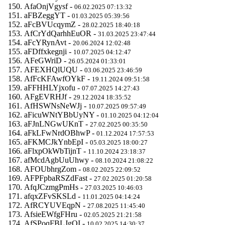
AfaOnjVgysf -
06.02.2025 07:13:32
aFBZeggYT -
01.03.2025 05:39:56
aFcBVUcqymZ -
28.02.2025 18:40:18
AfCrYdQarhhEuOR -
31.03.2025 23:47:44
aFcYRynAvt -
20.06.2024 12:02:48
aFDffxkegnji -
10.07.2025 04:12:47
AFeGWriD -
26.05.2024 01:33:01
AFEXHQlUQU -
03.06.2025 23:46:59
AfFcKFAwfOYkF -
19.11.2024 09:51:58
aFFHHLYjxofu -
07.07.2025 14:27:43
AFgEVRHJf -
29.12.2024 18:35:52
AfHSWNsNeWJj -
10.07.2025 09:57:49
aFicuWNtYBbUyNY -
01.10.2025 04:12:04
aFJnLNGwUKnT -
27.02.2025 00:35:50
aFkLFwNrdOBhwP -
01.12.2024 17:57:53
aFKMCJkYnbEpI -
05.03.2025 18:00:27
aFlxpOkWbTijnT -
11.10.2024 23:18:37
afMcdAgbUuUhwy -
08.10.2024 21:08:22
AFOUbhrgZom -
08.02.2025 22:09:52
AFPFpbaRSZdFast -
27.02.2025 01:20:58
AfqJCzmgPmHs -
27.03.2025 10:46:03
afqxZFvSKSLd -
11.01.2025 04:14:24
AfRCYUVEqpN -
27.08.2025 11:45:40
AfsieEWfgFHru -
02.05.2025 21:21:58
AfSPoqFBLJgOI -
10.02.2025 14:30:37