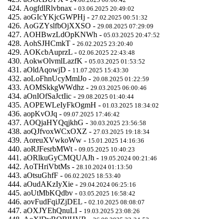
AogfdlRlvbnax -
03.06.2025 20:49:02
aoGIcYKjcGWPHj -
27.02.2025 00:51:32
AoGZYslfbOjXXSO -
29.08.2025 07:29:09
AOHBwzLdOpKNWh -
05.03.2025 20:47:52
AohSJHCmkT -
26.02.2025 23:20:40
AOKcbAuprzL -
02.06.2025 22:43:48
AokwOlvmlLazfK -
05.03.2025 01:53:52
aOldAqowjD -
11.07.2025 15:43:30
aoLoFhnUcyMmlJo -
20.08.2025 01:22:59
AOMSkkgWWdhz -
29.03.2025 06:00:46
aOnIOfSaJctIic -
29.08.2025 01:40:44
AOPEWLeIyFkOgmH -
01.03.2025 18:34:02
aopKvOJq -
09.07.2025 17:46:42
AOQjaHYQqjkhG -
30.03.2025 23:56:58
aoQJfvoxWCxOXZ -
27.03.2025 19:18:34
AoreuXVwkoWw -
15.01.2025 14:16:36
aoRJFesrbMWt -
09.05.2025 10:40:23
aORlkuGyCMQUAJh -
19.05.2024 00:21:46
AoTHriVbtMs -
28.10.2024 01:13:50
aOtsuGhfF -
06.02.2025 18:53:40
aOudAKzIyXie -
29.04.2024 06:25:16
aoUtMbKQdbv -
03.05.2025 16:58:42
aovFudFqiJZjDEL -
02.10.2025 08:08:07
aOXJYEhQnuLI -
19.03.2025 23:08:26