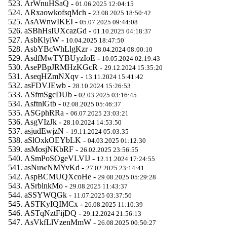
ArWnuHSaQ -
01.06.2025 12:04:15
ARxaowkofsqMch -
23.08.2025 18:50:42
AsAWnwIKEI -
05.07.2025 09:44:08
aSBhHsIUXcazGd -
01.10.2025 04:18:37
AsbKlyiW -
10.04.2025 18:47:50
AsbYBcWhLlgKzr -
28.04.2024 08:00:10
AsdfMwTYBUyzIoE -
10.05.2024 02:19:43
AsePBpJRMHzKGcR -
29.12.2024 15:35:20
AseqHZmNXqv -
13.11.2024 15:41:42
asFDVJEwb -
28.10.2024 15:26:53
ASfmSgcDUb -
02.03.2025 03:16:45
AsftnlGtb -
02.08.2025 05:46:37
ASGphRRa -
06.07.2025 23:03:21
AsgVIzJk -
28.10.2024 14:53:50
asjudEwjzN -
19.11.2024 05:03:35
aSlOxkOEYbLK -
04.03.2025 01:12:30
asMosjNKbRF -
26.02.2025 23:56:55
ASmPoSOgeVLVIJ -
12.11.2024 17:24:55
asNuwNMYvKd -
27.02.2025 23:14:41
AspBCMUQXcoHe -
29.08.2025 05:29:28
ASrblnkMo -
29.08.2025 11:43:37
aSSYWQGk -
11.07.2025 03:37:56
ASTKyIQIMCx -
26.08.2025 11:10:39
ASTqNztFijDQ -
29.12.2024 21:56:13
AsVkfLlVzenMmW -
26.08.2025 00:50:27