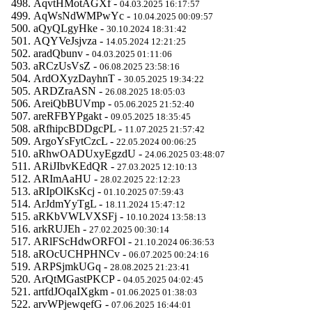
AqvtHMotAGXf -
04.03.2025 16:17:57
AqWsNdWMPwYc -
10.04.2025 00:09:57
aQyQLgyHke -
30.10.2024 18:31:42
AQYVeJsjvza -
14.05.2024 12:21:25
aradQbunv -
04.03.2025 01:11:06
aRCzUsVsZ -
06.08.2025 23:58:16
ArdOXyzDayhnT -
30.05.2025 19:34:22
ARDZraASN -
26.08.2025 18:05:03
AreiQbBUVmp -
05.06.2025 21:52:40
areRFBYPgakt -
09.05.2025 18:35:45
aRfhipcBDDgcPL -
11.07.2025 21:57:42
ArgoYsFytCzcL -
22.05.2024 00:06:25
aRhwOADUxyEgzdU -
24.06.2025 03:48:07
ARiJIbvKEdQR -
27.03.2025 12:10:13
ARImAaHU -
28.02.2025 22:12:23
aRIpOlKsKcj -
01.10.2025 07:59:43
ArJdmYyTgL -
18.11.2024 15:47:12
aRKbVWLVXSFj -
10.10.2024 13:58:13
arkRUJEh -
27.02.2025 00:30:14
ARlFScHdwORFOl -
21.10.2024 06:36:53
aROcUCHPHNCv -
06.07.2025 00:24:16
ARPSjmkUGq -
28.08.2025 21:23:41
ArQtMGastPKCP -
04.05.2025 04:02:45
artfdJOqaIXgkm -
01.06.2025 01:38:03
arvWPjewqefG -
07.06.2025 16:44:01