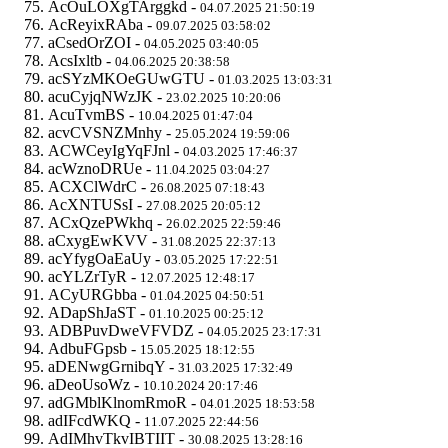
AcOuLOXgTArggkd -
04.07.2025 21:50:19
AcReyixRAba -
09.07.2025 03:58:02
aCsedOrZOI -
04.05.2025 03:40:05
AcsIxltb -
04.06.2025 20:38:58
acSYzMKOeGUwGTU -
01.03.2025 13:03:31
acuCyjqNWzJK -
23.02.2025 10:20:06
AcuTvmBS -
10.04.2025 01:47:04
acvCVSNZMnhy -
25.05.2024 19:59:06
ACWCeyIgYqFJnl -
04.03.2025 17:46:37
acWznoDRUe -
11.04.2025 03:04:27
ACXClWdrC -
26.08.2025 07:18:43
AcXNTUSsI -
27.08.2025 20:05:12
ACxQzePWkhq -
26.02.2025 22:59:46
aCxygEwKVV -
31.08.2025 22:37:13
acYfygOaEaUy -
03.05.2025 17:22:51
acYLZrTyR -
12.07.2025 12:48:17
ACyURGbba -
01.04.2025 04:50:51
ADapShJaST -
01.10.2025 00:25:12
ADBPuvDweVFVDZ -
04.05.2025 23:17:31
AdbuFGpsb -
15.05.2025 18:12:55
aDENwgGrnibqY -
31.03.2025 17:32:49
aDeoUsoWz -
10.10.2024 20:17:46
adGMblKlnomRmoR -
04.01.2025 18:53:58
adIFcdWKQ -
11.07.2025 22:44:56
AdIMhvTkvIBTIIT -
30.08.2025 13:28:16