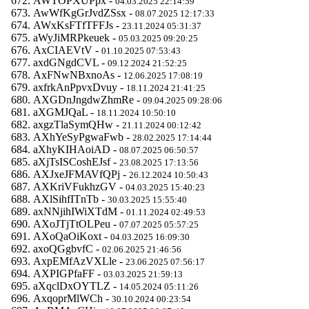
AWTOPXUPpx -
04.03.2025 22:14:59
AwWfKgGrJvdZSsx -
08.07.2025 12:17:33
AWxKsFTfTFFJs -
23.11.2024 05:31:37
aWyJiMRPkeuek -
05.03.2025 09:20:25
AxCIAEVtV -
01.10.2025 07:53:43
axdGNgdCVL -
09.12.2024 21:52:25
AxFNwNBxnoAs -
12.06.2025 17:08:19
axfrkAnPpvxDvuy -
18.11.2024 21:41:25
AXGDnJngdwZhmRe -
09.04.2025 09:28:06
aXGMJQaL -
18.11.2024 10:50:10
axgzTlaSymQHw -
21.11.2024 00:12:42
AXhYeSyPgwaFwb -
28.02.2025 17:14:44
aXhyKIHAoiAD -
08.07.2025 06:50:57
aXjTsISCoshEJsf -
23.08.2025 17:13:56
AXJxeJFMAVfQPj -
26.12.2024 10:50:43
AXKriVFukhzGV -
04.03.2025 15:40:23
AXlSihfITnTb -
30.03.2025 15:55:40
axNNjihIWiXTdM -
01.11.2024 02:49:53
AXoJTjTtOLPeu -
07.07.2025 05:57:25
AXoQaOiKoxt -
04.03.2025 16:09:30
axoQGgbvfC -
02.06.2025 21:46:56
AxpEMfAzVXLle -
23.06.2025 07:56:17
AXPIGPfaFF -
03.03.2025 21:59:13
aXqclDxOYTLZ -
14.05.2024 05:11:26
AxqoprMlWCh -
30.10.2024 00:23:54