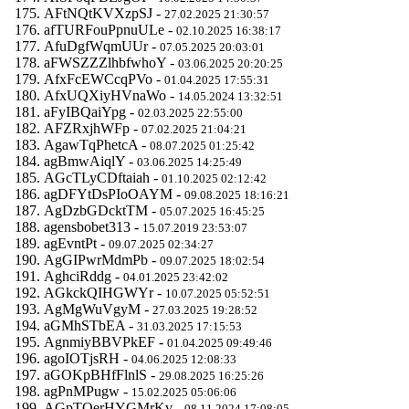
AFtNQtKVXzpSJ -
27.02.2025 21:30:57
afTURFouPpnuULe -
02.10.2025 16:38:17
AfuDgfWqmUUr -
07.05.2025 20:03:01
aFWSZZZlhbfwhoY -
03.06.2025 20:20:25
AfxFcEWCcqPVo -
01.04.2025 17:55:31
AfxUQXiyHVnaWo -
14.05.2024 13:32:51
aFyIBQaiYpg -
02.03.2025 22:55:00
AFZRxjhWFp -
07.02.2025 21:04:21
AgawTqPhetcA -
08.07.2025 01:25:42
agBmwAiqlY -
03.06.2025 14:25:49
AGcTLyCDftaiah -
01.10.2025 02:12:42
agDFYtDsPIoOAYM -
09.08.2025 18:16:21
AgDzbGDcktTM -
05.07.2025 16:45:25
agensbobet313 -
15.07.2019 23:53:07
agEvntPt -
09.07.2025 02:34:27
AgGIPwrMdmPb -
09.07.2025 18:02:54
AghciRddg -
04.01.2025 23:42:02
AGkckQIHGWYr -
10.07.2025 05:52:51
AgMgWuVgyM -
27.03.2025 19:28:52
aGMhSTbEA -
31.03.2025 17:15:53
AgnmiyBBVPkEF -
01.04.2025 09:49:46
agoIOTjsRH -
04.06.2025 12:08:33
aGOKpBHfFlnlS -
29.08.2025 16:25:26
agPnMPugw -
15.02.2025 05:06:06
AGpTOerHYGMrKv -
08.11.2024 17:08:05