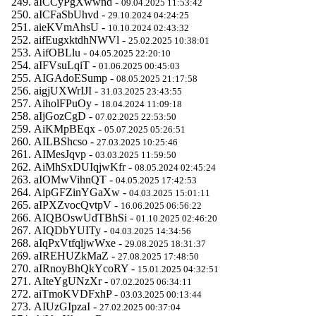
aICCyPgXwwnd -
09.04.2025 11:53:42
aICFaSbUhvd -
29.10.2024 04:24:25
aieKVmAhsU -
10.10.2024 02:43:32
aifEugxktdhNWVl -
25.02.2025 10:38:01
AifOBLlu -
04.05.2025 22:20:10
aIFVsuLqiT -
01.06.2025 00:45:03
AIGAdoESump -
08.05.2025 21:17:58
aigjUXWrIJI -
31.03.2025 23:43:55
AiholFPuOy -
18.04.2024 11:09:18
aIjGozCgD -
07.02.2025 22:53:50
AiKMpBEqx -
05.07.2025 05:26:51
AILBShcso -
27.03.2025 10:25:46
AIMesJqvp -
03.03.2025 11:59:50
AiMhSxDUIqjwKfr -
08.05.2024 02:45:24
aIOMwVihnQT -
04.05.2025 17:42:53
AipGFZinYGaXw -
04.03.2025 15:01:11
aIPXZvocQvtpV -
16.06.2025 06:56:22
AIQBOswUdTBhSi -
01.10.2025 02:46:20
AIQDbYUITy -
04.03.2025 14:34:56
aIqPxVtfqljwWxe -
29.08.2025 18:31:37
aIREHUZkMaZ -
27.08.2025 17:48:50
aIRnoyBhQkYcoRY -
15.01.2025 04:32:51
AIteYgUNzXr -
07.02.2025 06:34:11
aiTmoKVDFxhP -
03.03.2025 00:13:44
AIUzGIpzaI -
27.02.2025 00:37:04