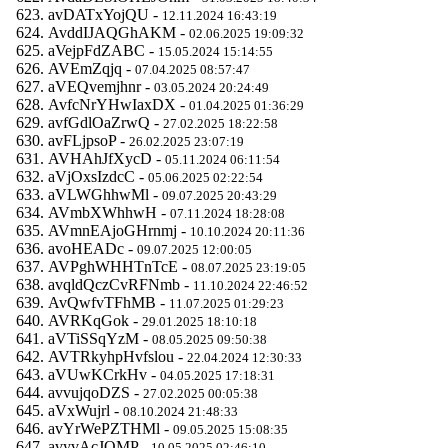
avDATxYojQU -
12.11.2024 16:43:19
AvddIJAQGhAKM -
02.06.2025 19:09:32
aVejpFdZABC -
15.05.2024 15:14:55
AVEmZqjq -
07.04.2025 08:57:47
aVEQvemjhnr -
03.05.2024 20:24:49
AvfcNrYHwIaxDX -
01.04.2025 01:36:29
avfGdlOaZrwQ -
27.02.2025 18:22:58
avFLjpsoP -
26.02.2025 23:07:19
AVHAhJfXycD -
05.11.2024 06:11:54
aVjOxsIzdcC -
05.06.2025 02:22:54
aVLWGhhwMl -
09.07.2025 20:43:29
AVmbXWhhwH -
07.11.2024 18:28:08
AVmnEAjoGHrnmj -
10.10.2024 20:11:36
avoHEADc -
09.07.2025 12:00:05
AVPghWHHTnTcE -
08.07.2025 23:19:05
avqldQczCvRFNmb -
11.10.2024 22:46:52
AvQwfvTFhMB -
11.07.2025 01:29:23
AVRKqGok -
29.01.2025 18:10:18
aVTiSSqYzM -
08.05.2025 09:50:38
AVTRkyhpHvfslou -
22.04.2024 12:30:33
aVUwKCrkHv -
04.05.2025 17:18:31
avvujqoDZS -
27.02.2025 00:05:38
aVxWujrl -
08.10.2024 21:48:33
avYrWePZTHMl -
09.05.2025 15:08:35
avyvAcJQMP -
10.05.2025 02:46:10