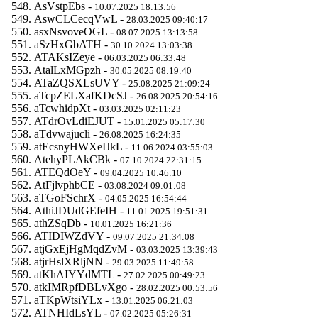
AsVstpEbs -
10.07.2025 18:13:56
AswCLCecqVwL -
28.03.2025 09:40:17
asxNsvoveOGL -
08.07.2025 13:13:58
aSzHxGbATH -
30.10.2024 13:03:38
ATAKsIZeye -
06.03.2025 06:33:48
AtalLxMGpzh -
30.05.2025 08:19:40
ATaZQSXLsUVY -
25.08.2025 21:09:24
aTcpZELXafKDcSJ -
26.08.2025 20:54:16
aTcwhidpXt -
03.03.2025 02:11:23
ATdrOvLdiEJUT -
15.01.2025 05:17:30
aTdvwajucli -
26.08.2025 16:24:35
atEcsnyHWXeIJkL -
11.06.2024 03:55:03
AtehyPLAkCBk -
07.10.2024 22:31:15
ATEQdOeY -
09.04.2025 10:46:10
AtFjlvphbCE -
03.08.2024 09:01:08
aTGoFSchrX -
04.05.2025 16:54:44
AthiJDUdGEfeIH -
11.01.2025 19:51:31
athZSqDb -
10.01.2025 16:21:36
ATIDIWZdVY -
09.07.2025 21:34:08
atjGxEjHgMqdZvM -
03.03.2025 13:39:43
atjrHslXRljNN -
29.03.2025 11:49:58
atKhAIYYdMTL -
27.02.2025 00:49:23
atkIMRpfDBLvXgo -
28.02.2025 00:53:56
aTKpWtsiYLx -
13.01.2025 06:21:03
ATNHIdLsYL -
07.02.2025 05:26:31